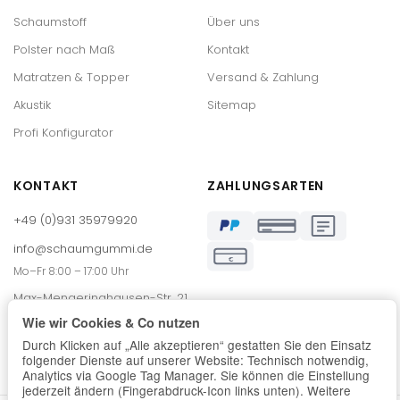
Schaumstoff
Über uns
Polster nach Maß
Kontakt
Matratzen & Topper
Versand & Zahlung
Akustik
Sitemap
Profi Konfigurator
KONTAKT
ZAHLUNGSARTEN
+49 (0)931 35979920
info@schaumgummi.de
€
Mo–Fr 8:00 – 17:00 Uhr
Max-Mengeringhausen-Str. 21
97084 Würzburg
Wie wir Cookies & Co nutzen
Durch Klicken auf „Alle akzeptieren“ gestatten Sie den Einsatz
folgender Dienste auf unserer Website: Technisch notwendig,
Analytics via Google Tag Manager. Sie können die Einstellung
jederzeit ändern (Fingerabdruck-Icon links unten). Weitere