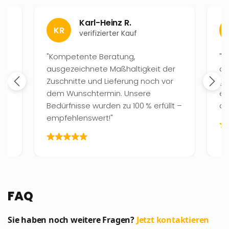
Karl-Heinz R.
KR
verifizierter Kauf
"Kompetente Beratung,
"S
ausgezeichnete Maßhaltigkeit der
ak
Zuschnitte und Lieferung noch vor
ge
dem Wunschtermin. Unsere
er
d
Bedürfnisse wurden zu 100 % erfüllt –
de
empfehlenswert!"
FAQ
Sie haben noch weitere Fragen?
Jetzt kontaktieren