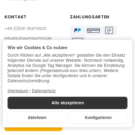
KONTAKT
ZAHLUNGSARTEN
+49 (0)931 35979920
info@schaumgummi.de
€
Mo–Fr 8:00 – 17:00 Uhr
Wie wir Cookies & Co nutzen
Durch Klicken auf „Alle akzeptieren“ gestatten Sie den Einsatz
Max-Mengeringhausen-Str. 21
folgender Dienste auf unserer Website: Technisch notwendig,
97084 Würzburg
Analytics via Google Tag Manager. Sie können die Einstellung
jederzeit ändern (Fingerabdruck-Icon links unten). Weitere
Details finden Sie unter
und in unserer
Konfigurieren
.
Datenschutzerklärung
Impressum
|
Datenschutz
*
Alle Preise inkl. gesetzlicher USt., zzgl.
Versand
Alle akzeptieren
© Schaumstoffe Wegerich GmbH
Impressum
Datenschutz
AGB
Widerrufsbelehrung
Ablehnen
Konfigurieren
Vertrag widerrufen