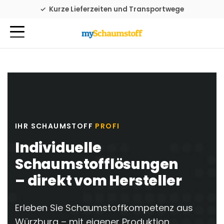
Familienbetrieb seit 1976
Kurze Lieferzeiten und Transportwege
Kostenfreie Lieferung in DE ab 99,-€
IHR SCHAUMSTOFF
PROFI
Individuelle
Schaumstofflösungen
– direkt vom Hersteller
Erleben Sie Schaumstoffkompetenz aus
Würzburg – mit eigener Produktion,