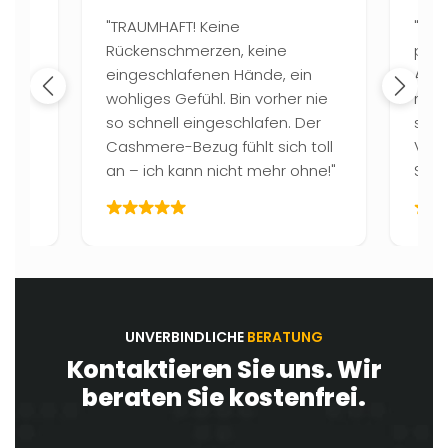
"TRAUMHAFT! Keine
"6 Z
Rückenschmerzen, keine
pass
ice
eingeschlafenen Hände, ein
Auf 
wohliges Gefühl. Bin vorher nie
nach
e
so schnell eingeschlafen. Der
sofor
tät
Cashmere-Bezug fühlt sich toll
Vers
!"
an – ich kann nicht mehr ohne!"
Serv
UNVERBINDLICHE
BERATUNG
Kontaktieren Sie uns. Wir
beraten Sie kostenfrei.