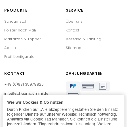
PRODUKTE
SERVICE
Schaumstoff
Über uns
Polster nach Maß
Kontakt
Matratzen & Topper
Versand & Zahlung
Akustik
Sitemap
Profi Konfigurator
KONTAKT
ZAHLUNGSARTEN
+49 (0)931 35979920
info@schaumgummi.de
€
Mo–Fr 8:00 – 17:00 Uhr
Wie wir Cookies & Co nutzen
Durch Klicken auf „Alle akzeptieren“ gestatten Sie den Einsatz
Max-Mengeringhausen-Str. 21
folgender Dienste auf unserer Website: Technisch notwendig,
97084 Würzburg
Analytics via Google Tag Manager. Sie können die Einstellung
jederzeit ändern (Fingerabdruck-Icon links unten). Weitere