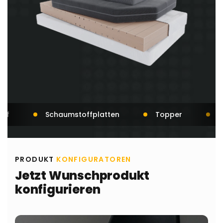
atten
Topper
Wohnmobil-Matratzen
PRODUKT
KONFIGURATOREN
Jetzt Wunschprodukt
konfigurieren