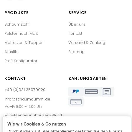
PRODUKTE
SERVICE
Schaumstoff
Über uns
Polster nach Maß
Kontakt
Matratzen & Topper
Versand & Zahlung
Akustik
Sitemap
Profi Konfigurator
KONTAKT
ZAHLUNGSARTEN
+49 (0)931 35979920
info@schaumgummi.de
€
Mo–Fr 8:00 – 17:00 Uhr
Max-Mengeringhausen-Str. 21
97084 Würzburg
Wie wir Cookies & Co nutzen
Durch Klicken auf „Alle akzeptieren“ gestatten Sie den Einsatz