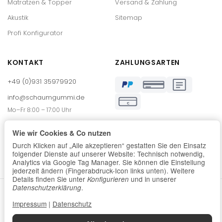
Matratzen & Topper
Versand & Zahlung
Akustik
Sitemap
Profi Konfigurator
KONTAKT
ZAHLUNGSARTEN
+49 (0)931 35979920
info@schaumgummi.de
€
Mo–Fr 8:00 – 17:00 Uhr
Max-Mengeringhausen-Str. 21
Wie wir Cookies & Co nutzen
97084 Würzburg
Durch Klicken auf „Alle akzeptieren“ gestatten Sie den Einsatz
folgender Dienste auf unserer Website: Technisch notwendig,
Analytics via Google Tag Manager. Sie können die Einstellung
jederzeit ändern (Fingerabdruck-Icon links unten). Weitere
Details finden Sie unter
und in unserer
Konfigurieren
.
Datenschutzerklärung
*
Alle Preise inkl. gesetzlicher USt., zzgl.
Versand
Impressum
|
Datenschutz
© Schaumstoffe Wegerich GmbH
Impressum
Datenschutz
AGB
Widerrufsbelehrung