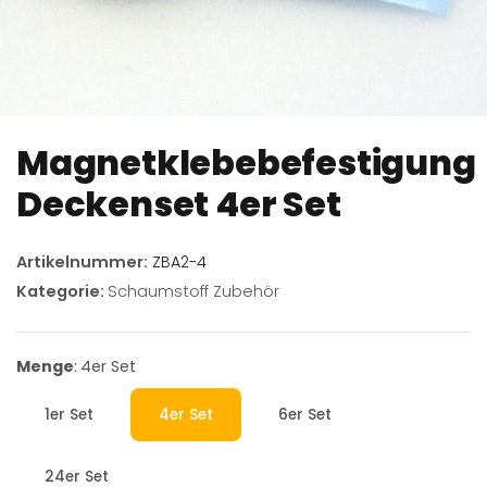
Magnetklebebefestigung
Deckenset 4er Set
Artikelnummer:
ZBA2-4
Kategorie:
Schaumstoff Zubehör
Menge
4er Set
1er Set
4er Set
6er Set
1er Set
4er Set
6er Set
24er Set
24er Set