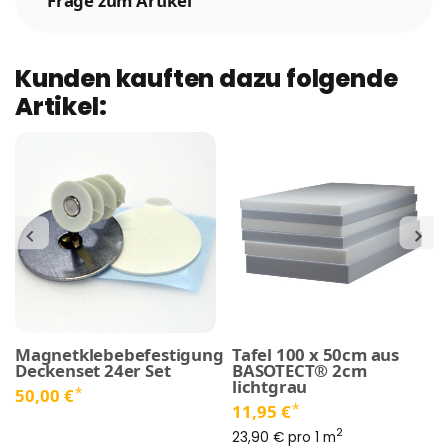
Frage zum Artikel
Kunden kauften dazu folgende
Artikel:
Magnetklebebefestigung
Tafel 100 x 50cm aus
Deckenset 24er Set
BASOTECT® 2cm
lichtgrau
*
50,00 €
*
11,95 €
2
23,90 € pro 1 m