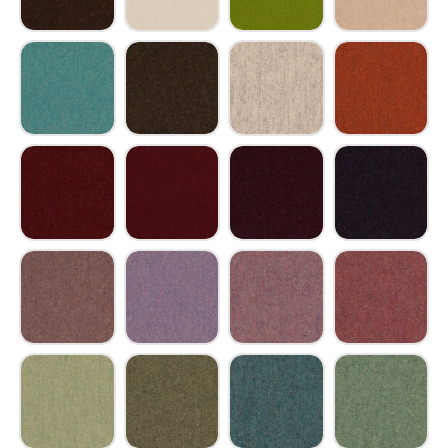
Wollfilzstoff dunkelbraun
Wollfilzstoff perlweiß
Wollfilzstoff maigrün
Wollfilzstoff be
Wollfilzstoff türkisblau
Wollfilzstoff schwarzoliv
Wollfilzstoff lichtgrau
Wollfilzstoff ro
Wollfilzstoff rotviolett
Wollfilzstoff weinrot
Wollfilzstoff bordeauxviolett
Wollfilzstoff du
Wollfilzstoff pastellviolett
Wollfilzstoff flieder
Wollfilzstoff blaulila
Wollfilzstoff al