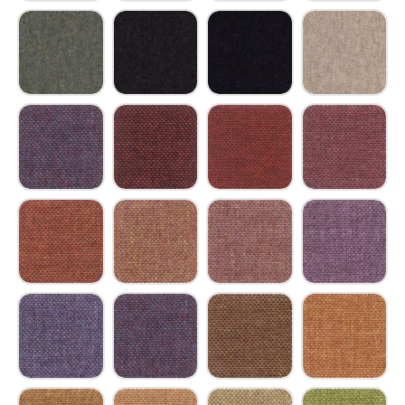
Wollfilzstoff weißgrün
Wollfilzstoff blassgrün
Wollfilzstoff pastellblau
Wollfilzstoff mi
Wollfilzstoff zementgrau
Wollfilzstoff nachtblau
Wollfilzstoff saphirblau
Wollfilzstoff te
Trevira CS schwarzrot
Trevira CS braunrot
Trevira CS karminrot
Trevira CS himb
Trevira CS korallenrot
Trevira CS beigerot
Trevira CS hellrosa
Trevira CS verk
Trevira CS signalviolett
Trevira CS rotblau
Trevira CS orangebrain
Trevira CS gelb