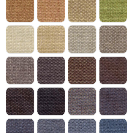
Trevira CS ockergelb
Trevira CS pastellgelb
Trevira CS sandgelb
Trevira CS curr
Trevira CS hellelfenbein
Trevira CS elfenbein
Trevira CS achatgrau
Trevira CS beig
Trevira CS platingrau
Trevira CS umbragrau
Trevira CS rehbraun
Trevira CS kupf
Trevira CS mahagonibraun
Trevira CS graubraun
Trevira CS graublau
Trevira CS braun