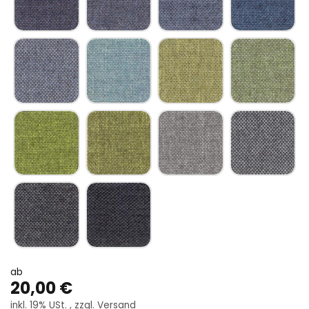
Trevira CS violettblau
Trevira CS brillantblau
Trevira CS himmelblau
Trevira CS capr
Trevira CS lichtblau
Trevira CS grasgrün
Trevira CS grünbeige
Trevira CS schil
Trevira CS gelbgrün
Trevira CS smaragdgrün
Trevira CS silbergrau
Trevira CS dunk
Trevira CS graphitgrau
Trevira CS granitgrau
ab
20,00 €
inkl. 19% USt. , zzgl.
Versand