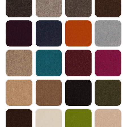
Wollfilzstoff anthrazitgrau
Wollfilzstoff verkehrsgrau
Wollfilzstoff eisengrau
Wollfilzstoff te
Wollfilzstoff purpurviolett
Wollfilzstoff verkehrsblau
Wollfilzstoff terrakotta
Wollfilzstoff t
Wollfilzstoff kieselgrau
Wollfilzstoff wasserblau
Wollfilzstoff rotlila
Wollfilzstoff pin
Wollfilzstoff braunbeige
Wollfilzstoff blassbraun
Wollfilzstoff graphitschwarz
Wollfilzstoff f