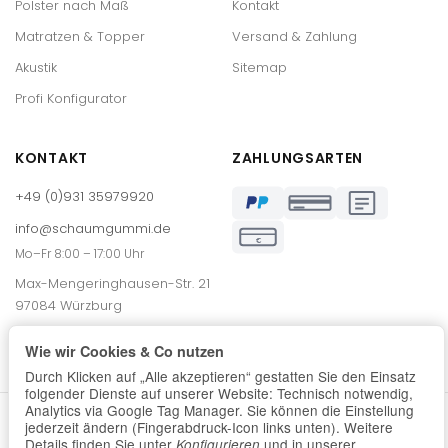
Polster nach Maß
Kontakt
Matratzen & Topper
Versand & Zahlung
Akustik
Sitemap
Profi Konfigurator
KONTAKT
ZAHLUNGSARTEN
+49 (0)931 35979920
info@schaumgummi.de
€
Mo–Fr 8:00 – 17:00 Uhr
Max-Mengeringhausen-Str. 21
97084 Würzburg
Wie wir Cookies & Co nutzen
Durch Klicken auf „Alle akzeptieren“ gestatten Sie den Einsatz
folgender Dienste auf unserer Website: Technisch notwendig,
Analytics via Google Tag Manager. Sie können die Einstellung
*
Alle Preise inkl. gesetzlicher USt., zzgl.
Versand
jederzeit ändern (Fingerabdruck-Icon links unten). Weitere
© Schaumstoffe Wegerich GmbH
Details finden Sie unter
und in unserer
Konfigurieren